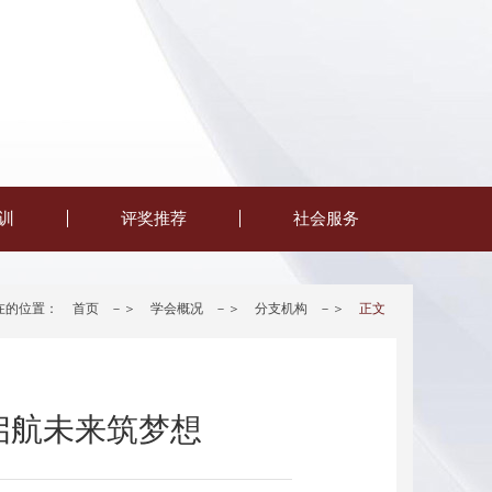
训
评奖推荐
社会服务
在的位置：
首页
－＞
学会概况
－＞
分支机构
－＞
正文
 启航未来筑梦想