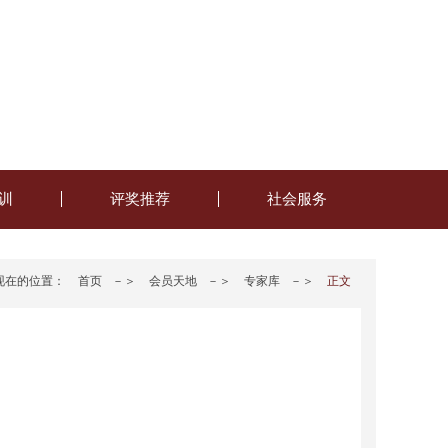
训
评奖推荐
社会服务
现在的位置：
首页
－＞
会员天地
－＞
专家库
－＞
正文