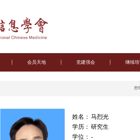
会员天地
党建强会
继续培
您
姓名：
马烈光
学历：
研究生
学位：
-